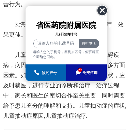
善行为。
省医药院附属医院
3.综合治疗：结合药物治疗和心理治疗，效
果更佳。
儿科预约挂号
请输入您的手机号，座机加区号，值班科室
儿童抽动症是一种复杂的神经精神障碍疾
立即给您回电。
病，病因涉及遗传、生物、环境和心理等多方面
27
预约挂号
免费咨询
因素。如果发现儿童出现类似抽动症的症状，应
及时就医，进行专业的诊断和治疗。治疗过程
中，家长和医生的密切合作至关重要，同时需要
给予患儿充分的理解和支持。儿童抽动症的症状,
儿童抽动症原因,儿童抽动症治疗.