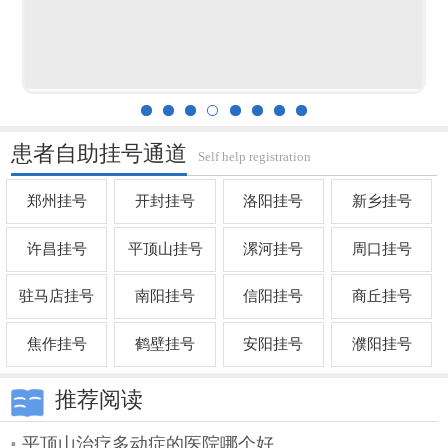
患者自助挂号通道
Self help registration
郑州挂号
开封挂号
洛阳挂号
新乡挂号
许昌挂号
平顶山挂号
漯河挂号
周口挂号
驻马店挂号
南阳挂号
信阳挂号
商丘挂号
焦作挂号
鹤壁挂号
安阳挂号
濮阳挂号
推荐阅读
平顶山治疗多动症的医院哪个好