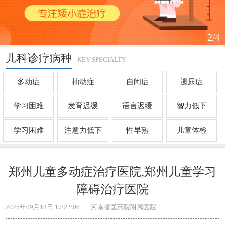
2
/4
儿科诊疗病种
KEY SPECIALTY
多动症
抽动症
自闭症
遗尿症
学习困难
发育迟缓
语言迟缓
智力低下
学习困难
注意力低下
性早熟
儿童体检
郑州儿童多动症治疗医院,郑州儿童学习
障碍治疗医院
2025年09月18日 17:22:06
河南省医药院附属医院