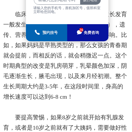
请输入您的手机号，座机加区号，值班科室
立即给您回电。
临床资料和医学研究表明，女性的生长发育
一般发生在8-13岁（大部分时间是9-11岁），遗
26
预约挂号
免费咨询
传、营养和环境等都会对其产生明显的影响。比
如，如果妈妈是早熟类型的，那么女孩的青春期
就会提前，而相反的话，就会稍微迟一点。这个
时期典型的改变是乳房萌芽，乳晕颜色加深，阴
毛逐渐生长，腋毛出现，以及来月经初潮。整个
生长周期大约是3-5年，在这段时间里，身高的
增长速度可以达到6-8 cm！
要提高警惕，如果8岁之前就开始有乳腺发
育，或者是10岁之前就有了大姨妈，需要做好性