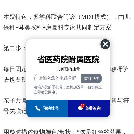
本院特色：多学科联合门诊（MDT模式），由儿
保科+耳鼻喉科+康复科专家共同制定方案
第二步：家庭训练指南
省医药院附属医院
每日固定时段开展“对话时间”，即使只是咿呀学
儿科预约挂号
语也要积极回应
请输入您的手机号，座机加区号，值班科室
立即给您回电。
亲子共读时用手指逐字追踪文字，强化语音与符
27
预约挂号
免费咨询
号关联记忆
用餐时描述食物颜色/形状：“这是红色的苹果，