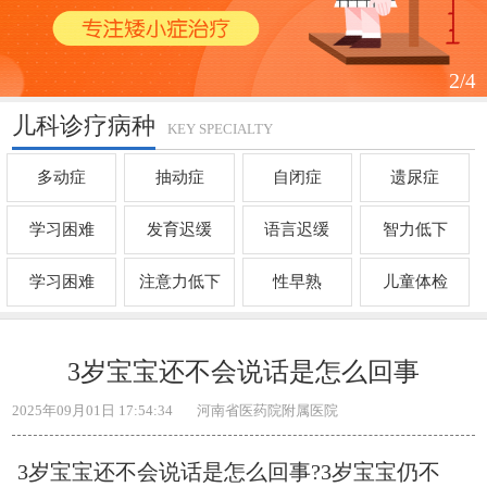
2
/4
儿科诊疗病种
KEY SPECIALTY
多动症
抽动症
自闭症
遗尿症
学习困难
发育迟缓
语言迟缓
智力低下
学习困难
注意力低下
性早熟
儿童体检
3岁宝宝还不会说话是怎么回事
2025年09月01日 17:54:34
河南省医药院附属医院
3岁宝宝还不会说话是怎么回事?3岁宝宝仍不